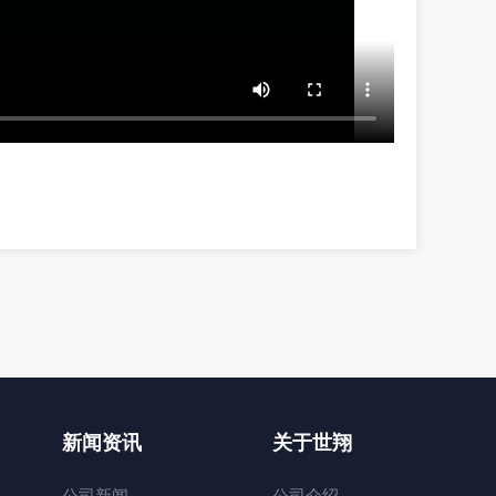
新闻资讯
关于世翔