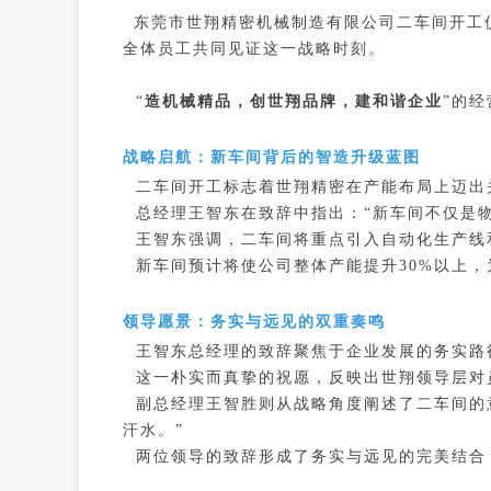
东莞市世翔精密机械制造有限公司二车间开工
全体员工共同见证这一战略时刻。
“
造机械精品，创世翔品牌，建和谐企业
”的经
战略启航：新车间背后的智造升级蓝图
二车间开工标志着世翔精密在产能布局上迈出
总经理王智东在致辞中指出：“新车间不仅是物
王智东强调，二车间将重点引入自动化生产线和
新车间预计将使公司整体产能提升30%以上，
领导愿景：务实与远见的双重奏鸣
王智东总经理的致辞聚焦于企业发展的务实路径
这一朴实而真挚的祝愿，反映出世翔领导层对员
副总经理王智胜则从战略角度阐述了二车间的
汗水。”
两位领导的致辞形成了务实与远见的完美结合