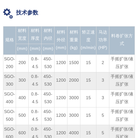
技术参数
材料
材料
材料
材料
材料
矫正速
马达
料卷扩张方
宽度
厚度
内径
规格
外径
重量
度
功率
式
(mm)
(kg)
(m/min)
(HP)
(mm)
(mm)
(mm)
SGO-
0.8-
450-
手摇扩张/液
200
1200
1500
15
2
200
4.5
530
压扩张
SGO-
0.8-
450-
手摇扩张/液
300
1200
2000
15
3
300
4.5
530
压扩张
SGO-
0.8-
450-
手摇扩张/液
400
1200
3000
15
3
400
4.5
530
压扩张
SGO-
0.8-
450-
手摇扩张/液
500
1200
3000
15
5
500
4.5
530
压扩张
SGO-
0.8-
450-
手摇扩张/液
600
1200
4000
15
5
600
4.5
530
压扩张