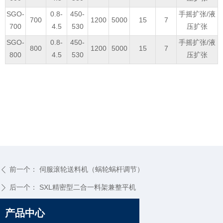
SGO-
0.8-
450-
手摇扩张/液
700
1200
5000
15
7
700
4.5
530
压扩张
SGO-
0.8-
450-
手摇扩张/液
800
1200
5000
15
7
800
4.5
530
压扩张
前一个：
伺服滚轮送料机（蜗轮蜗杆调节）
ꄴ
后一个：
SXL精密型二合一料架兼整平机
ꄲ
产品中心