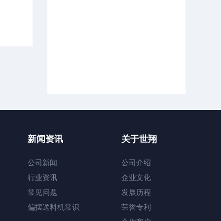
新闻资讯
关于世翔
公司新闻
公司介绍
行业资讯
企业文化
常见问题
发展历程
偏摆送料机常识
荣誉专利