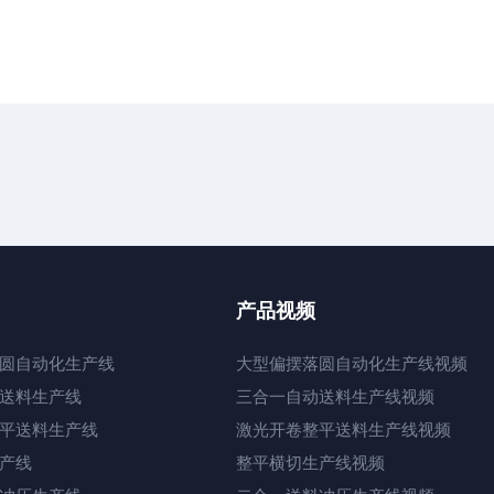
产品视频
圆自动化生产线
大型偏摆落圆自动化生产线视频
送料生产线
三合一自动送料生产线视频
平送料生产线
激光开卷整平送料生产线视频
产线
整平横切生产线视频