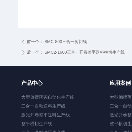
前一个：
SMC-800三合一剪切线
ꄴ
后一个：
SMC2-1600三合一开卷整平送料横切生产线
ꄲ
产品中心
应用案例
大型偏摆落圆自动化生产线
大型偏摆落
三合一自动送料生产线
三合一自动
激光开卷整平送料生产线
激光开卷整
整平横切生产线
整平横切生