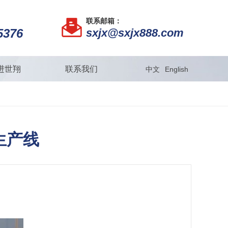
联系邮箱：
5376
sxjx@sxjx888.com
进世翔
联系我们
中文
English
切生产线