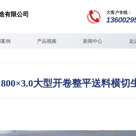
大客户专线：
造有限公司
1360029
用案例
产品视频
新闻中心
走
1800×3.0大型开卷整平送料横